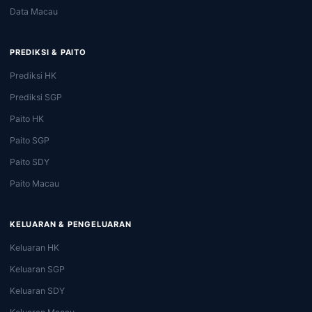
Data Macau
PREDIKSI & PAITO
Prediksi HK
Prediksi SGP
Paito HK
Paito SGP
Paito SDY
Paito Macau
KELUARAN & PENGELUARAN
Keluaran HK
Keluaran SGP
Keluaran SDY