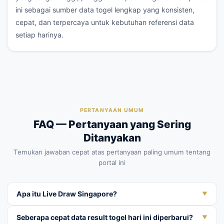
ini sebagai sumber data togel lengkap yang konsisten,
cepat, dan terpercaya untuk kebutuhan referensi data
setiap harinya.
PERTANYAAN UMUM
FAQ — Pertanyaan yang Sering
Ditanyakan
Temukan jawaban cepat atas pertanyaan paling umum tentang
portal ini
Apa itu Live Draw Singapore?
▼
Live Draw Singapore adalah portal informasi data togel
Seberapa cepat data result togel hari ini diperbarui?
▼
digital yang menyajikan result keluaran, pengeluaran historis,