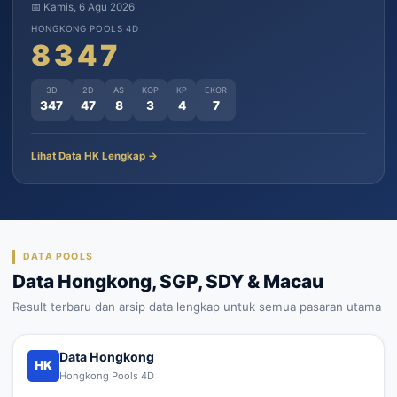
📅
Kamis, 6 Agu 2026
HONGKONG POOLS 4D
8347
3D
2D
AS
KOP
KP
EKOR
347
47
8
3
4
7
Lihat Data HK Lengkap →
DATA POOLS
Data Hongkong, SGP, SDY & Macau
Result terbaru dan arsip data lengkap untuk semua pasaran utama
Data Hongkong
HK
Hongkong Pools 4D