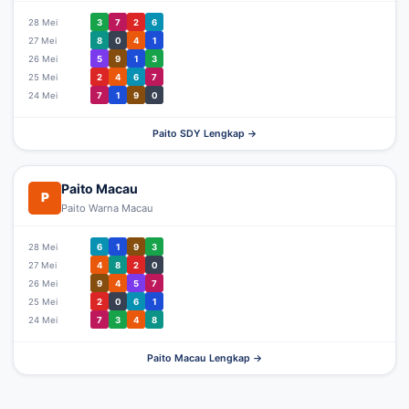
28 Mei
3
7
2
6
27 Mei
8
0
4
1
26 Mei
5
9
1
3
25 Mei
2
4
6
7
24 Mei
7
1
9
0
Paito SDY Lengkap →
Paito Macau
P
Paito Warna Macau
28 Mei
6
1
9
3
27 Mei
4
8
2
0
26 Mei
9
4
5
7
25 Mei
2
0
6
1
24 Mei
7
3
4
8
Paito Macau Lengkap →