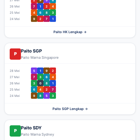
27 Mei
2
9
5
6
26 Mei
7
1
2
4
25 Mei
4
6
8
3
24 Mei
9
2
7
1
Paito HK Lengkap →
Paito SGP
P
Paito Warna Singapore
28 Mei
5
1
9
2
27 Mei
7
3
6
4
26 Mei
3
0
8
1
25 Mei
6
4
2
7
24 Mei
9
8
5
3
Paito SGP Lengkap →
Paito SDY
P
Paito Warna Sydney