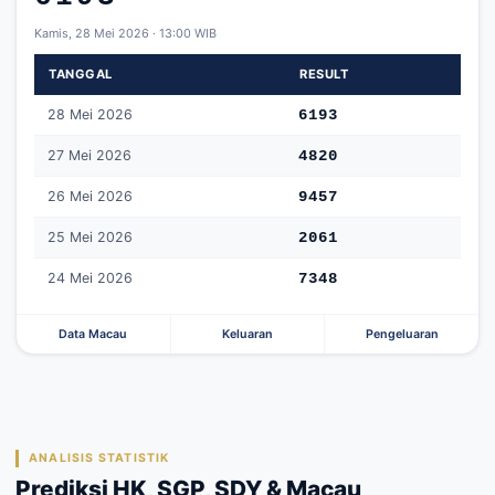
Kamis, 28 Mei 2026 · 13:00 WIB
TANGGAL
RESULT
28 Mei 2026
6193
27 Mei 2026
4820
26 Mei 2026
9457
25 Mei 2026
2061
24 Mei 2026
7348
Data Macau
Keluaran
Pengeluaran
ANALISIS STATISTIK
Prediksi HK, SGP, SDY & Macau