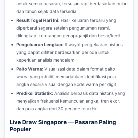
untuk semua pasaran, tersusun rapi berdasarkan bulan
dan tahun sejak data tersedia
Result Togel Hari Ini:
Hasil keluaran terbaru yang
diperbarui segera setelah pengumuman resmi,
dilengkapi keterangan genap/ganjil dan besar/kecil
Pengeluaran Lengkap:
Riwayat pengeluaran historis
yang dapat difilter berdasarkan periode untuk
keperluan analisis mendalam
Paito Warna:
Visualisasi data dalam format paito
warna yang intuitif, memudahkan identifikasi pola
angka secara visual dengan kode warna per digit
Prediksi Statistik:
Analisis berbasis data historis yang
menyajikan frekuensi kemunculan angka, tren ekor,
dan pola angka dari 30 periode terakhir
Live Draw Singapore — Pasaran Paling
Populer