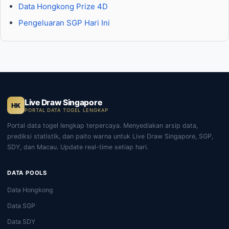
Data Hongkong Prize 4D
Pengeluaran SGP Hari Ini
Live Draw Singapore
HK
PORTAL DATA TOGEL LENGKAP
Portal data togel lengkap terpercaya. Menyediakan arsip data,
prediksi statistik, dan paito warna untuk Live Draw Singapore, SGP,
SDY, dan Macau. Update real-time setiap hari.
DATA POOLS
Data Hongkong
Data SGP
Data SDY