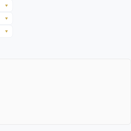
45
▼
l
▼
▼
ang
kan.
m