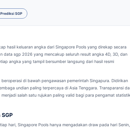
Prediksi SGP
ap hasil keluaran angka dari Singapore Pools yang direkap secara
ikan data sgp 2026 yang mencakup seluruh result angka 4D, 3D, dan
etiap angka yang tampil bersumber langsung dari hasil resmi
g beroperasi di bawah pengawasan pemerintah Singapura. Didirikan
lembaga undian paling terpercaya di Asia Tenggara. Transparansi d
njadi salah satu rujukan paling valid bagi para pengamat statisti
a SGP
tiap hari, Singapore Pools hanya mengadakan draw pada hari Senin,