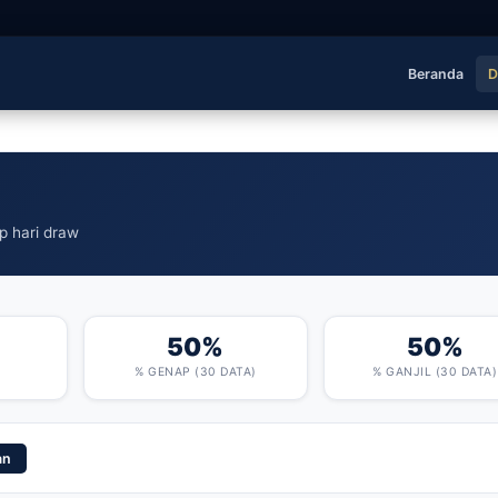
Beranda
D
p hari draw
50%
50%
% GENAP (30 DATA)
% GANJIL (30 DATA)
an