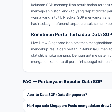
Keluaran SGP
menampilkan result harian terbaru
menyajikan histori lengkap yang dapat difilter p
warna yang intuitif.
Prediksi SGP
menyajikan analis
hadir sebagai referensi terpadu untuk semua ke
Komitmen Portal terhadap Data SG
Live Draw Singapore berkomitmen menghadirkan d
mencakup result dari bertahun-tahun lalu, menja
statistik jangka panjang. Dengan uptime sistem 
mengandalkan data di portal ini sebagai referens
FAQ — Pertanyaan Seputar Data SGP
Apa itu Data SGP (Data Singapore)?
Data SGP adalah arsip lengkap hasil keluaran angka da
Hari apa saja Singapore Pools mengadakan draw?
mencakup result 4D, turunan 3D dan 2D, serta keterang