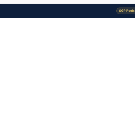
SGP Pools