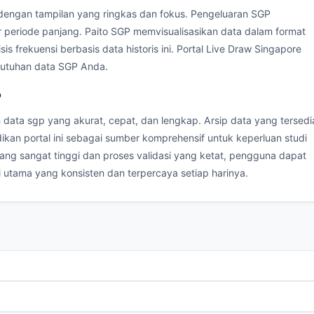
 dengan tampilan yang ringkas dan fokus.
Pengeluaran SGP
er periode panjang.
Paito SGP
memvisualisasikan data dalam format
is frekuensi berbasis data historis ini. Portal Live Draw Singapore
butuhan data SGP Anda.
P
ata sgp yang akurat, cepat, dan lengkap. Arsip data yang tersedi
dikan portal ini sebagai sumber komprehensif untuk keperluan studi
yang sangat tinggi dan proses validasi yang ketat, pengguna dapat
i utama yang konsisten dan terpercaya setiap harinya.
ri Singapore Pools yang disusun per tanggal, bulan, dan tahun. Data ini
an genap/ganjil dan besar/kecil untuk setiap hari draw.