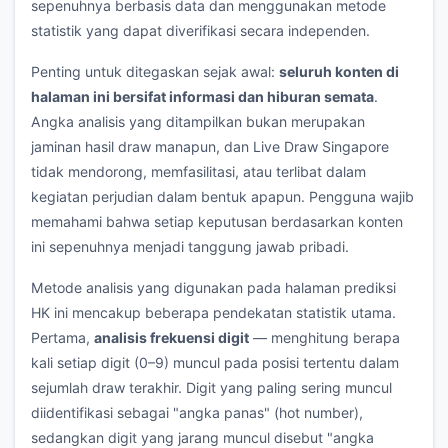
sepenuhnya berbasis data dan menggunakan metode
statistik yang dapat diverifikasi secara independen.
Penting untuk ditegaskan sejak awal:
seluruh konten di
halaman ini bersifat informasi dan hiburan semata
.
Angka analisis yang ditampilkan bukan merupakan
jaminan hasil draw manapun, dan Live Draw Singapore
tidak mendorong, memfasilitasi, atau terlibat dalam
kegiatan perjudian dalam bentuk apapun. Pengguna wajib
memahami bahwa setiap keputusan berdasarkan konten
ini sepenuhnya menjadi tanggung jawab pribadi.
Metode analisis yang digunakan pada halaman prediksi
HK ini mencakup beberapa pendekatan statistik utama.
Pertama,
analisis frekuensi digit
— menghitung berapa
kali setiap digit (0–9) muncul pada posisi tertentu dalam
sejumlah draw terakhir. Digit yang paling sering muncul
diidentifikasi sebagai "angka panas" (hot number),
sedangkan digit yang jarang muncul disebut "angka