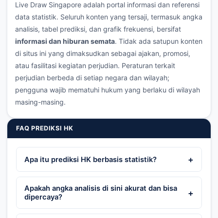
Live Draw Singapore adalah portal informasi dan referensi
data statistik. Seluruh konten yang tersaji, termasuk angka
analisis, tabel prediksi, dan grafik frekuensi, bersifat
informasi dan hiburan semata
. Tidak ada satupun konten
di situs ini yang dimaksudkan sebagai ajakan, promosi,
atau fasilitasi kegiatan perjudian. Peraturan terkait
perjudian berbeda di setiap negara dan wilayah;
pengguna wajib mematuhi hukum yang berlaku di wilayah
masing-masing.
FAQ PREDIKSI HK
+
Apa itu prediksi HK berbasis statistik?
Prediksi HK berbasis statistik adalah proses analisis
data historis keluaran Hongkong Pools untuk
Apakah angka analisis di sini akurat dan bisa
+
dipercaya?
mengidentifikasi pola distribusi digit. Metode ini
menggunakan perhitungan frekuensi kemunculan
Angka analisis yang disajikan merupakan hasil