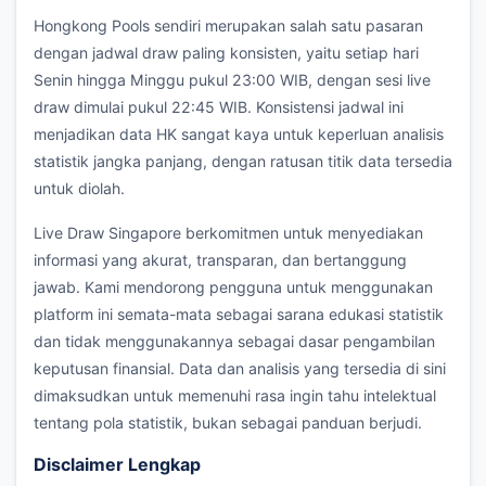
Hongkong Pools sendiri merupakan salah satu pasaran
dengan jadwal draw paling konsisten, yaitu setiap hari
Senin hingga Minggu pukul 23:00 WIB, dengan sesi live
draw dimulai pukul 22:45 WIB. Konsistensi jadwal ini
menjadikan data HK sangat kaya untuk keperluan analisis
statistik jangka panjang, dengan ratusan titik data tersedia
untuk diolah.
Live Draw Singapore berkomitmen untuk menyediakan
informasi yang akurat, transparan, dan bertanggung
jawab. Kami mendorong pengguna untuk menggunakan
platform ini semata-mata sebagai sarana edukasi statistik
dan tidak menggunakannya sebagai dasar pengambilan
keputusan finansial. Data dan analisis yang tersedia di sini
dimaksudkan untuk memenuhi rasa ingin tahu intelektual
tentang pola statistik, bukan sebagai panduan berjudi.
Disclaimer Lengkap